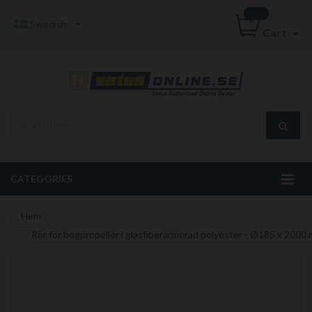
Swedish
Cart
CATEGORIES
Hem
Rör för bogpropeller i glasfiberarmerad polyester - Ø185 x 2000
Hoppa
till
slutet
av