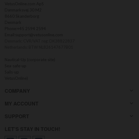
VetusOnline.com ApS
Danmarksvej 30 M2
8660 Skanderborg
Denmark
Phone:
+45 2594 2594
Email:
support@vetusonline.com
Denmark: CVR/VAT reg: DK38822837
Netherlands: BTW NL826147677B01
Nautical-Up (corporate site)
Sea-safe-up
Sails-up
VetusOnline)
COMPANY
MY ACCOUNT
SUPPORT
LET'S STAY IN TOUCH!