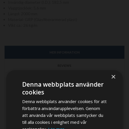
Invändig diameter (I.D.): 182,5 mm
Väggtjocklek: 5,6 mm
Längd: 2000 mm
Material: GRP (Glasfiberarmerad plast)
Vikt ca.: 26 kg/m
MER INFORMATION
REVIEWS
×
Mer
Tillverkare
Vetus
Denna webbplats använder
information
cookies
material
Glassfibre reinforced
polyester
Denna webbplats använder cookies för att
Tunnel dia. (mm)
185
förbättra användarupplevelsen. Genom
att använda vår webbplats samtycker du
External tunnel diameter (mm)
195
till alla cookies i enlighet med vår
Length (mm)
2000