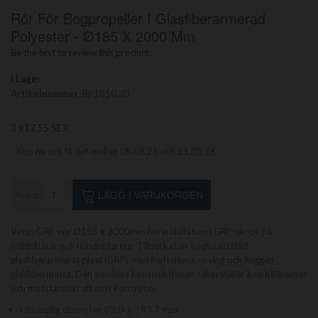
Hoppa
Rör För Bogpropeller I Glasfiberarmerad
till
början
Polyester - Ø185 X 2000 Mm
av
Be the first to review this product
bildgalleriet
I Lager
Artikelnummer
BP185G20
3 917,55 SEK
Köp nu och få det mellan 09.08.26 och 11.08.26
Antal
LÄGG I VARUKORGEN
Vetus GRP-rör Ø185 x 2000mm för installation i GRP-skrov på
fritidsbåtar och mindre fartyg. Tillverkat av högkvalitativt
glasfiberarmerat plast (GRP) med isoftalsyra, roving och huggen
glasfibermatta. Den sömlösa konstruktionen säkerställer hög hållbarhet
och motståndskraft mot korrosion.
Utvändig diameter (O.D.): 193,7 mm