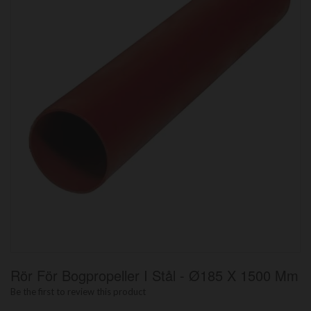
Hoppa
Rör För Bogpropeller I Stål - Ø185 X 1500 Mm
till
början
Be the first to review this product
av