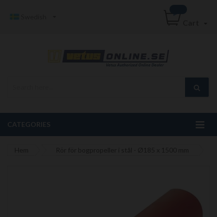
Swedish
Cart
CATEGORIES
Hem
Rör för bogpropeller i stål - Ø185 x 1500 mm
Hoppa
till
slutet
av
bildgalleriet