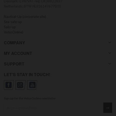
Denmark: CVR/VAT reg: DK38822837
Netherlands: BTW NL826147677B01
Nautical-Up (corporate site)
Sea-safe-up
Sails-up
VetusOnline)
COMPANY
MY ACCOUNT
SUPPORT
LET'S STAY IN TOUCH!
Sign up for the VetusOnline newsletter
Sign up for our newsletter