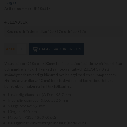
bildgalleriet
I Lager
Artikelnummer
BP185S15
4 512,90 SEK
Köp nu och få det mellan 13.08.26 och 15.08.26
Antal
LÄGG I VARUKORGEN
Vetus stålrör Ø185 x 1500mm för installation i stålskrov på fritidsbåtar
och mindre fartyg. Tillverkad av högkvalitativt P235/St 37.0 stål,
invändigt och utvändigt blästrad och belagd med en enkomponents
zinkfosfatgrundfärg (40 µm) för att skydda mot korrosion. Robust
konstruktion säkerställer lång hållbarhet.
Utvändig diameter (O.D.): 193,7 mm
Invändig diameter (I.D.): 182,5 mm
Väggtjocklek: 5,6 mm
Längd: 1500 mm
Material: P235 / St 37.0 stål
Beläggning: Zinkfosfatgrundfärg (Röd/Brun)