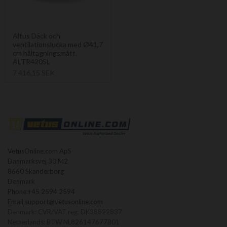
Altus Däck och
ventilationslucka med Ø41,7
cm håltagningsmått.
ALTR420SL
7 416,15 SEK
VetusOnline.com ApS
Danmarksvej 30 M2
8660 Skanderborg
Denmark
Phone:
+45 2594 2594
Email:
support@vetusonline.com
Denmark: CVR/VAT reg: DK38822837
Netherlands: BTW NL826147677B01