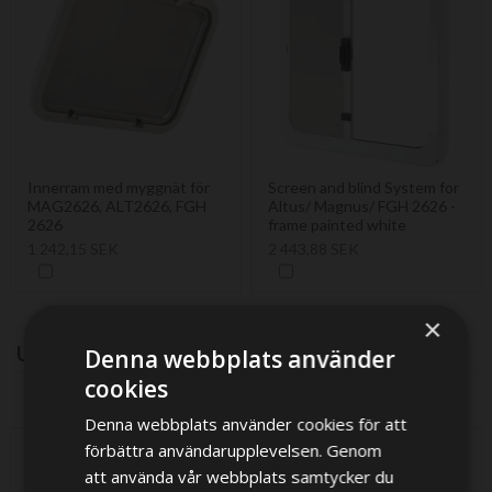
Innerram med myggnät för
Screen and blind System for
MAG2626, ALT2626, FGH
Altus/ Magnus/ FGH 2626 -
2626
frame painted white
1 242,15 SEK
2 443,88 SEK
×
UPSELL PRODUCTS
Denna webbplats använder
cookies
Denna webbplats använder cookies för att
förbättra användarupplevelsen. Genom
att använda vår webbplats samtycker du