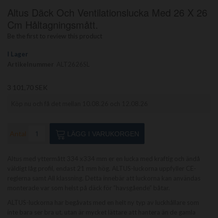
Hoppa
Altus Däck Och Ventilationslucka Med 26 X 26
till
början
Cm Håltagningsmått.
av
Be the first to review this product
bildgalleriet
I Lager
Artikelnummer
ALT2626SL
3 101,70 SEK
Köp nu och få det mellan 10.08.26 och 12.08.26
Antal
LÄGG I VARUKORGEN
Altus med yttermått 334 x334 mm er en lucka med kraftig och ändå
väldigt låg profil, endast 21 mm hög. ALTUS-luckorna uppfyller CE-
reglerna samt All klassning. Detta innebär att luckorna kan användas
monterade var som helst på däck för ”havsgående” båtar.
ALTUS-luckorna har begåvats med en helt ny typ av luckhållare som
inte bara ser bra ut, utan är mycket lättare att hantera än de gamla