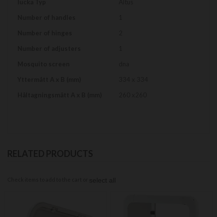
lucka Typ
Altus
Number of handles
1
Number of hinges
2
Number of adjusters
1
Mosquito screen
dna
Yttermått A x B (mm)
334 x 334
Håltagningsmått A x B (mm)
260 x260
RELATED PRODUCTS
Check items to add to the cart or
select all