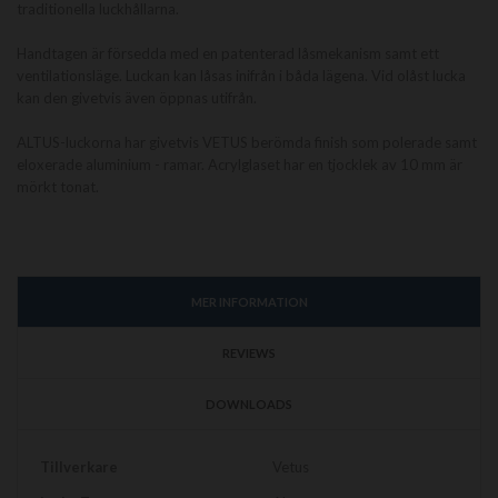
traditionella luckhållarna.
Handtagen är försedda med en patenterad låsmekanism samt ett
ventilationsläge. Luckan kan låsas inifrån i båda lägena. Vid olåst lucka
kan den givetvis även öppnas utifrån.
ALTUS-luckorna har givetvis VETUS berömda finish som polerade samt
eloxerade aluminium - ramar. Acrylglaset har en tjocklek av 10 mm är
mörkt tonat.
MER INFORMATION
REVIEWS
DOWNLOADS
Mer
Tillverkare
Vetus
information