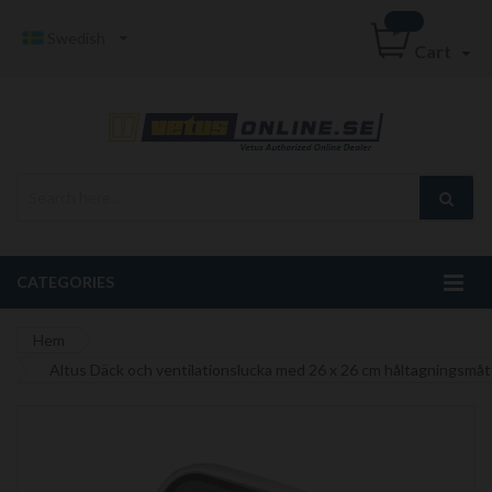
Swedish
Cart
CATEGORIES
Hem
Altus Däck och ventilationslucka med 26 x 26 cm håltagningsmåt
Hoppa
till
slutet
av