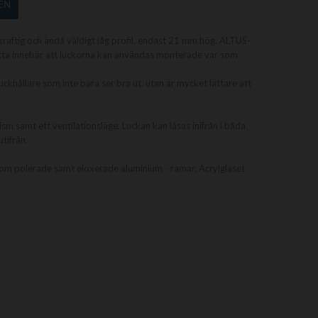
EN
aftig och ändå väldigt låg profil, endast 21 mm hög. ALTUS-
Detta innebär att luckorna kan användas monterade var som
khållare som inte bara ser bra ut, utan är mycket lättare att
 samt ett ventilationsläge. Luckan kan låsas inifrån i båda
tifrån.
om polerade samt eloxerade aluminium - ramar. Acrylglaset