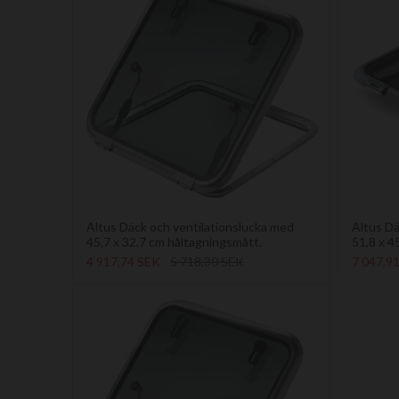
Altus Däck och ventilationslucka med
Altus Dä
45,7 x 32,7 cm håltagningsmått.
51,8 x 4
4 917,74 SEK
5 718,30 SEK
7 047,9