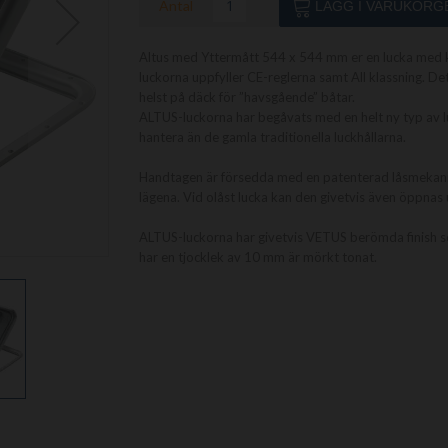
Antal
LÄGG I VARUKORG
Altus med Yttermått 544 x 544 mm er en lucka med kr
luckorna uppfyller CE-reglerna samt All klassning. 
helst på däck för ”havsgående” båtar.
ALTUS-luckorna har begåvats med en helt ny typ av luc
hantera än de gamla traditionella luckhållarna.
Handtagen är försedda med en patenterad låsmekanism
lägena. Vid olåst lucka kan den givetvis även öppnas u
ALTUS-luckorna har givetvis VETUS berömda finish s
har en tjocklek av 10 mm är mörkt tonat.