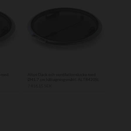
a med
Altus Däck och ventilationslucka med
Ø41,7 cm håltagningsmått. ALTR420SL
7 416,15 SEK