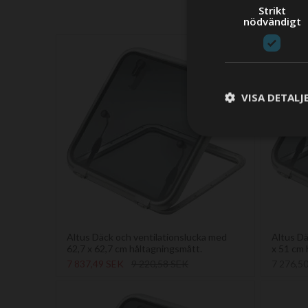
Strikt
nödvändigt
VISA DETALJ
Altus Däck och ventilationslucka med
Altus Dä
62,7 x 62,7 cm håltagningsmått.
x 51 cm 
7 837,49 SEK
9 220,58 SEK
7 276,5