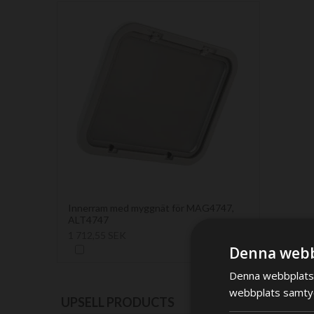
Innerram med myggnät för MAG4747,
ALT4747
1 712,55 SEK
Denna webb
Denna webbplats 
webbplats samtyck
UPSELL PRODUCTS