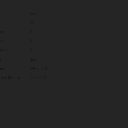
Vetus
Altus
les
2
es
2
ters
2
n
dna
(mm)
544 x 544
 A x B (mm)
470 x 470