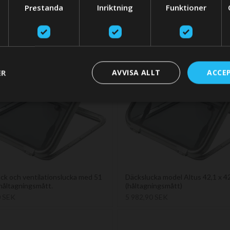
We think you are in USA, do you want to switch store?
Prestanda
Inriktning
Funktioner
SWITCH STO
ER
AVVISA ALLT
ACCE
ck och ventilationslucka med 51
Däckslucka model Altus 42,1 x 4
håltagningsmått.
(håltagningsmått)
0 SEK
5 982,90 SEK