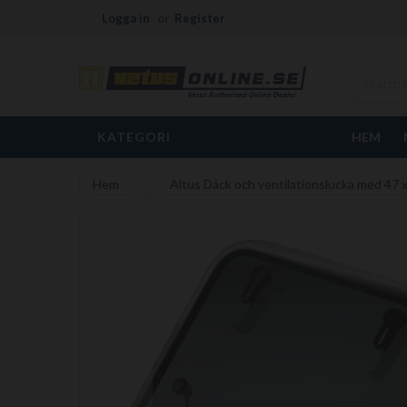
Logga in
Register
KATEGORI
HEM
Hem
Altus Däck och ventilationslucka med 47 
Hoppa
till
slutet
av
bildgalleriet