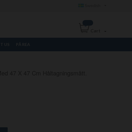
Swedish
Cart
T US
PÅ REA
 Med 47 X 47 Cm Håltagningsmått.