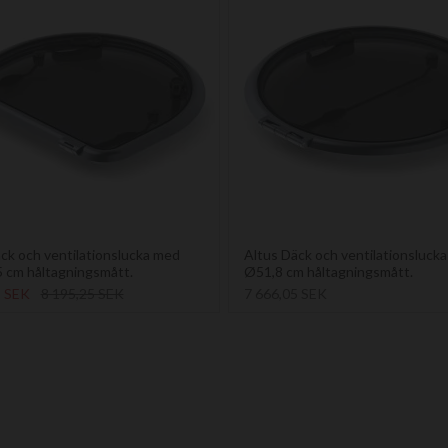
ck och ventilationslucka med
Altus Däck och ventilationsluck
5 cm håltagningsmått.
Ø51,8 cm håltagningsmått.
1 SEK
8 195,25 SEK
7 666,05 SEK