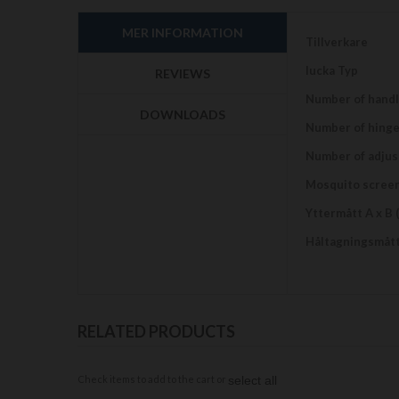
början
av
MER INFORMATION
bildgalleriet
Mer
Tillverkare
information
lucka Typ
REVIEWS
Number of hand
DOWNLOADS
Number of hing
Number of adjus
Mosquito scree
Yttermått A x B 
Håltagningsmått
RELATED PRODUCTS
Check items to add to the cart or
select all