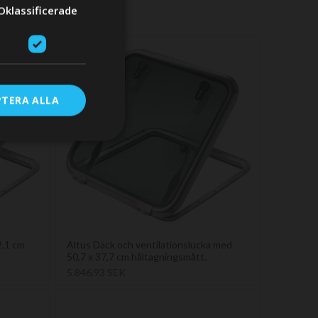
Oklassificerade
RE
PTERA ALLA
2,1 cm
Altus Däck och ventilationslucka med
50,7 x 37,7 cm håltagningsmått.
5 846,93 SEK