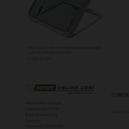
Altus Däck och ventilationslucka med 26
x 26 cm håltagningsmått.
3 101,70 SEK
COMPA
VetusOnline.com ApS
Danmarksvej 30 M2
About Us
8660 Skanderborg
Denmark
Phone:
+45 2594 2594