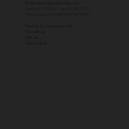
Email:
support@vetusonline.com
Denmark: CVR/VAT reg: DK38822837
Netherlands: BTW NL826147677B01
Nautical-Up (corporate site)
Sea-safe-up
Sails-up
VetusOnline)