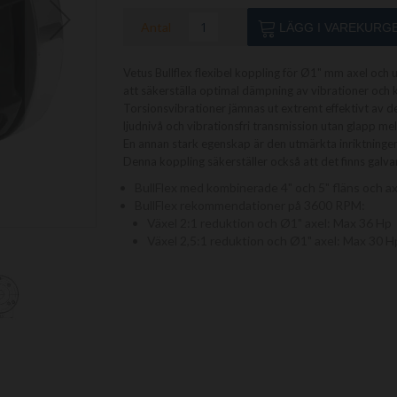
Antal
LÄGG I VAREKURG
Vetus Bullflex flexibel koppling för Ø1" mm axel och u
att säkerställa optimal dämpning av vibrationer och kla
Torsionsvibrationer jämnas ut extremt effektivt av de
ljudnivå och vibrationsfri transmission utan glapp me
En annan stark egenskap är den utmärkta inriktningen
Denna koppling säkerställer också att det finns galv
BullFlex med kombinerade 4" och 5" fläns och a
BullFlex rekommendationer på 3600 RPM:
Växel 2:1 reduktion och Ø1" axel: Max 36 Hp
Växel 2,5:1 reduktion och Ø1" axel: Max 30 H