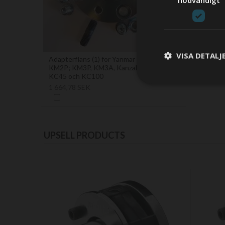
VISA DETALJ
Adapterfläns (1) för Yanmar KM2C;
KM2P; KM3P, KM3A, Kanzaki KC30;
KC45 och KC100
1 664,78 SEK
UPSELL PRODUCTS