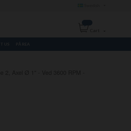
Swedish
Cart
T US
PÅ REA
ype 2, Axel Ø 1" - Ved 3600 RPM -