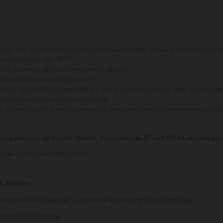
l
iellt och axiellt mot urglidningsrisk, säkerställer en säker kraftöverförin
ssriktning om upp till 2º
ing av axeln, tillåter högre varvtal på axeln
centrerad även med backväxeln i
a bort centreringsringen, ifall att det finns två eller flera lager monterad
tjämnare dämpar axiella vibrationer
 ej konisk utförd varvid centrering samt montering/demontering underl
utan adapter på Hurth, Velvet, Technodrive, ZF och P.R.M. växellådor
bbar och bultset UNISET4/5
d adapter
ådor behövs en adapter - observera att muttrar och bultar ingår
erfläns för Yanmar