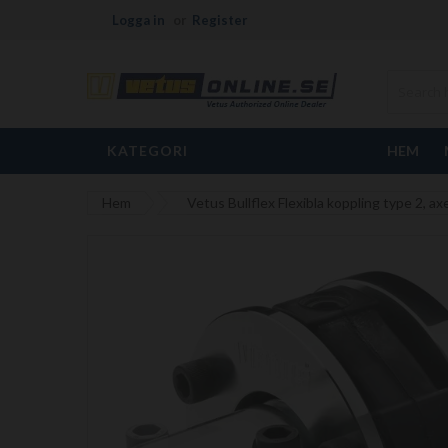
Logga in
Register
KATEGORI
HEM
Hem
Vetus Bullflex Flexibla koppling type 2, a
Hoppa
till
slutet
av
bildgalleriet