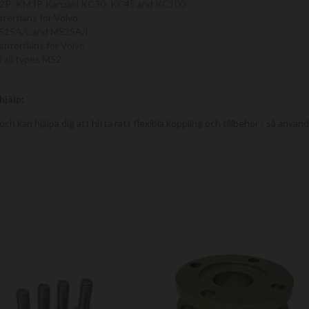
P; KM3P, Kanzaki KC30; KC45 and KC100
erfläns för Volvo
S15A/L and MS25A/L
terfläns för Volvo
 all types MS2
jälp:
och kan hjälpa dig att hitta rätt flexibla koppling och tillbehör - så anvä