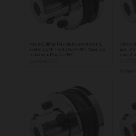
Vetus Bullflex Flexibla koppling type 8,
Vetus Bu
axel Ø 1 1/4" - ved 3600 RPM - Växel 2:1
axel Ø 1
reduktion: Max 127 HP
redukti
11 495,40 SEK
15 677,
Förlängd