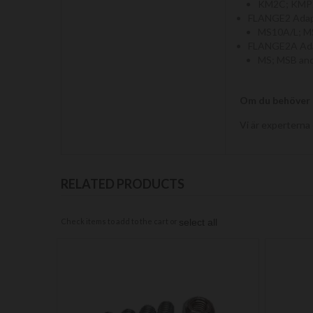
KM2C; KMP2
FLANGE2 Adapt
MS10A/L; M
FLANGE2A Adap
MS; MSB and
Om du behöver h
Vi är experterna 
RELATED PRODUCTS
Check items to add to the cart or
select all