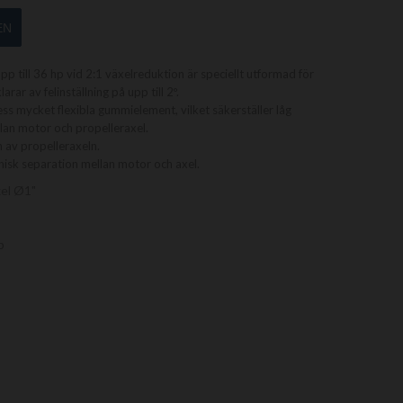
EN
pp till 36 hp vid 2:1 växelreduktion är speciellt utformad för
rar av felinställning på upp till 2º.
ss mycket flexibla gummielement, vilket säkerställer låg
llan motor och propelleraxel.
 av propelleraxeln.
anisk separation mellan motor och axel.
xel Ø1"
p