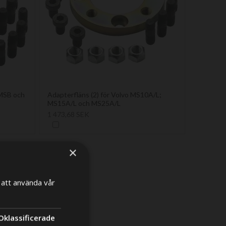
 MSB och
Adapterfläns (2) för Volvo MS10A/L;
MS15A/L och MS25A/L
1 473,68 SEK
×
att använda vår
×
Oklassificerade