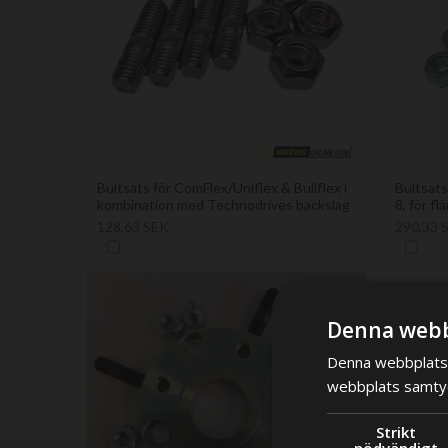
Bultsats för ComFlex/Uniflex & Bullflex i
Bultsats
kombination med Technodrives backslag
8, för fl
128,63 SEK
290,33 
Denna webb
Denna webbplats 
webbplats samtyck
Strikt
nödvändigt