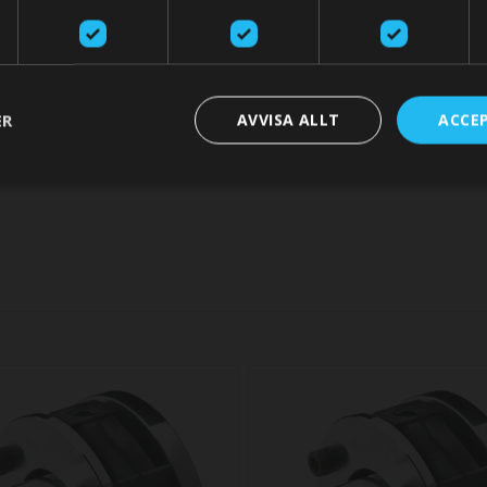
SWITCH STO
ER
AVVISA ALLT
ACCE