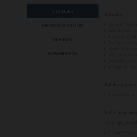
början
av
DETALJER
bildgalleriet
Fördelar
Mycket flexibe
MER INFORMATION
Säkrad både rad
Klarar av en mi
REVIEWS
Perfekt centrer
Axeln förblir 
DOWNLOADS
Möjlighet att t
Inbyggd trycku
Klämkopplingen
Bullflex passar 
Du behöver du
Installation me
För övriga växell
FLANGE1 Adapt