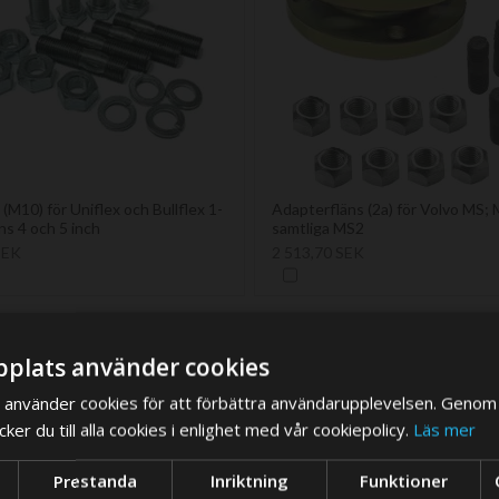
 (M10) för Uniflex och Bullflex 1-
Adapterfläns (2a) för Volvo MS;
äns 4 och 5 inch
samtliga MS2
SEK
2 513,70 SEK
plats använder cookies
använder cookies för att förbättra användarupplevelsen. Genom 
er du till alla cookies i enlighet med vår cookiepolicy.
Läs mer
We think you are in USA, do you want to switch store?
Prestanda
Inriktning
Funktioner