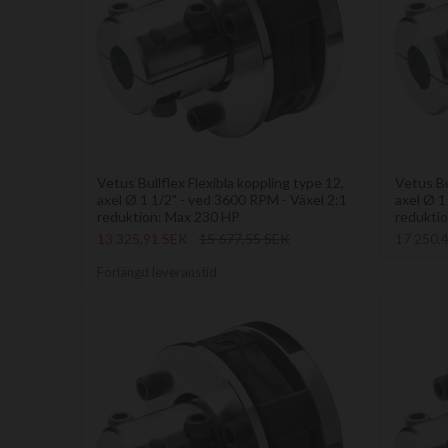
Vetus Bullflex Flexibla koppling type 12,
Vetus Bu
axel Ø 1 1/2" - ved 3600 RPM - Växel 2:1
axel Ø 1
reduktion: Max 230 HP
redukti
13 325,91 SEK
15 677,55 SEK
17 250,
Förlängd leveranstid