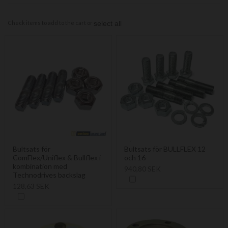
Check items to add to the cart or
select all
Bultsats för
Bultsats för BULLFLEX 12
ComFlex/Uniflex & Bullflex i
och 16
kombination med
940,80 SEK
Technodrives backslag
128,63 SEK