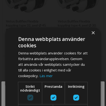
Vetus Bullflex Flexibla
Vetus Bullflex Flexibla
koppling type 32, axel Ø 45
koppling type 4, axel Ø 30
mm - ved 3600 RPM -
mm - ved 3600 RPM -
×
Växel 2:1 reduktion: Max.
Växel 2:1 reduktion: Max
439 HP
77 HP
Denna webbplats använder
27 319,95 SEK
8 408,40 SEK
cookies
Förlängd leveranstid
Denna webbplats använder cookies för att
förbättra användarupplevelsen. Genom
att använda vår webbplats samtycker du
till alla cookies i enlighet med vår
cookiepolicy.
Läs mer
×
Strikt
Prestanda
Inriktning
We think you are in USA, do you want to
nödvändigt
switch store?