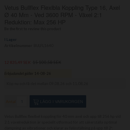
Hoppa
Vetus Bullflex Flexibla Koppling Type 16, Axel
till
början
Ø 40 Mm - Ved 3600 RPM - Växel 2:1
av
Reduktion: Max 256 HP
bildgalleriet
Be the first to review this product
I Lager
Artikelnummer
BULFL1640
15 100,58 SEK
12 835,49 SEK
Erbjudandet gäller
14-08-26
Köp nu och få det mellan 09.08.26 och 11.08.26
Antal
LÄGG I VARUKORGEN
Vetus Bullflex flexibel koppling för 40 mm axel och upp till 256 hp vid
2:1 växelreduktion är speciellt utformad för att säkerställa optimal
dämpning av vibrationer och klarar av felinställning på upp till 2º.