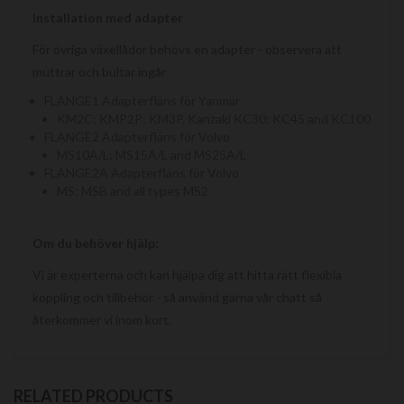
Installation med adapter
För övriga växellådor behövs en adapter - observera att
muttrar och bultar ingår
FLANGE1 Adapterfläns för Yanmar
KM2C; KMP2P; KM3P, Kanzaki KC30; KC45 and KC100
FLANGE2 Adapterfläns för Volvo
MS10A/L; MS15A/L and MS25A/L
FLANGE2A Adapterfläns för Volvo
MS; MSB and all types MS2
Om du behöver hjälp:
Vi är experterna och kan hjälpa dig att hitta rätt flexibla
koppling och tillbehör - så använd gärna vår chatt så
återkommer vi inom kort.
RELATED PRODUCTS