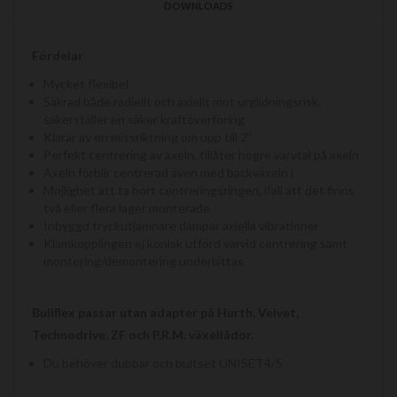
DOWNLOADS
Fördelar
Mycket flexibel
Säkrad både radiellt och axiellt mot urglidningsrisk,
säkerställer en säker kraftöverföring
Klarar av en missriktning om upp till 2º
Perfekt centrering av axeln, tillåter högre varvtal på axeln
Axeln förblir centrerad även med backväxeln i
Möjlighet att ta bort centreringsringen, ifall att det finns
två eller flera lager monterade
Inbyggd tryckutjämnare dämpar axiella vibrationer
Klämkopplingen ej konisk utförd varvid centrering samt
montering/demontering underlättas
Bullflex passar utan adapter på Hurth, Velvet,
Technodrive, ZF och P.R.M. växellådor.
Du behöver dubbar och bultset UNISET4/5