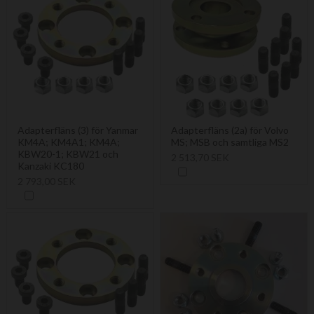
Adapterfläns (3) för Yanmar
Adapterfläns (2a) för Volvo
KM4A; KM4A1; KM4A;
MS; MSB och samtliga MS2
KBW20-1; KBW21 och
2 513,70 SEK
Kanzaki KC180
2 793,00 SEK