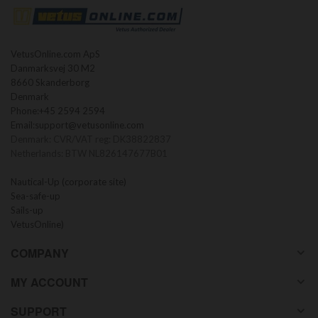
VetusOnline.com ApS
Danmarksvej 30 M2
8660 Skanderborg
Denmark
Phone:
+45 2594 2594
Email:
support@vetusonline.com
Denmark: CVR/VAT reg: DK38822837
Netherlands: BTW NL826147677B01
Nautical-Up (corporate site)
Sea-safe-up
Sails-up
VetusOnline)
COMPANY
MY ACCOUNT
SUPPORT