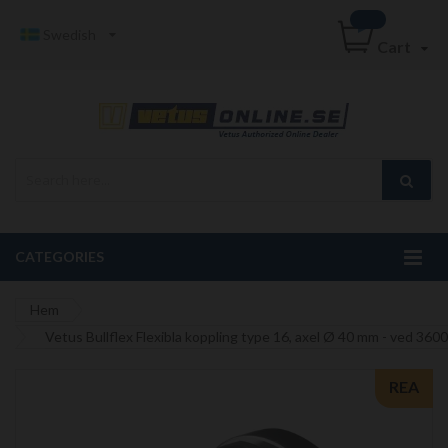
Swedish
Cart
CATEGORIES
Hem
Vetus Bullflex Flexibla koppling type 16, axel Ø 40 mm - ved 36
Hoppa
REA
till
slutet
av