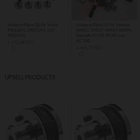
Adapterfläns (2) för Volvo
Adapterfläns (1) för Yanmar
MS10A/L; MS15A/L och
KM2C; KM2P; KM3P, KM3A,
MS25A/L
Kanzaki KC30; KC45 och
KC100
1 473,68 SEK
1 664,78 SEK
UPSELL PRODUCTS