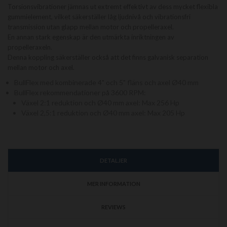
Torsionsvibrationer jämnas ut extremt effektivt av dess mycket flexibla
gummielement, vilket säkerställer låg ljudnivå och vibrationsfri
transmission utan glapp mellan motor och propelleraxel.
En annan stark egenskap är den utmärkta inriktningen av
propelleraxeln.
Denna koppling säkerställer också att det finns galvanisk separation
mellan motor och axel.
BullFlex med kombinerade 4" och 5" fläns och axel Ø40 mm
BullFlex rekommendationer på 3600 RPM:
Växel 2:1 reduktion och Ø40 mm axel: Max 256 Hp
Växel 2,5:1 reduktion och Ø40 mm axel: Max 205 Hp
DETALJER
MER INFORMATION
REVIEWS