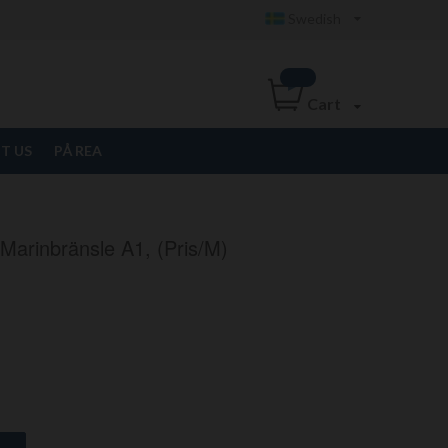
Swedish
Cart
T US
PÅ REA
arinbränsle A1, (pris/m)