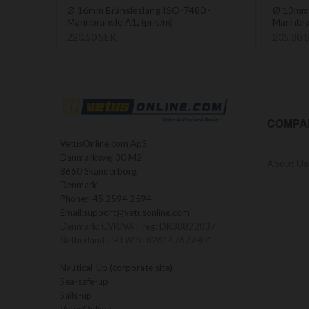
Ø 16mm Bränsleslang ISO-7480 -
Ø 13mm 
Marinbränsle A1, (pris/m)
Marinbrä
220,50 SEK
205,80 
COMPA
VetusOnline.com ApS
Danmarksvej 30 M2
About Us
8660 Skanderborg
Denmark
Phone:
+45 2594 2594
Email:
support@vetusonline.com
Denmark: CVR/VAT reg: DK38822837
Netherlands: BTW NL826147677B01
Nautical-Up (corporate site)
Sea-safe-up
Sails-up