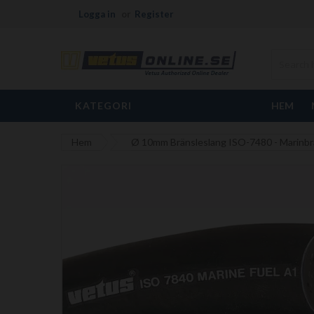
Logga in
Register
KATEGORI
HEM
Hem
Ø 10mm Bränsleslang ISO-7480 - Marinbrä
Hoppa
till
slutet
av
bildgalleriet