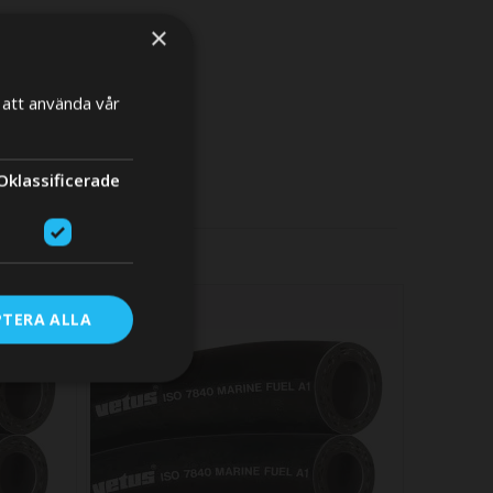
×
att använda vår
×
Oklassificerade
RE
PTERA ALLA