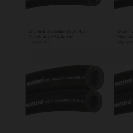
Ø 8mm Bränsleslang ISO-7480 -
Ø 6mm B
Marinbränsle A1, (pris/m)
Marinbrä
158,03 SEK
158,03 