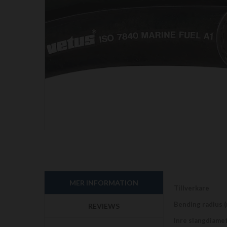
Hoppa
till
början
av
bildgalleriet
MER INFORMATION
Mer
Tillverkare
information
Bending radius 
REVIEWS
Inre slangdiame