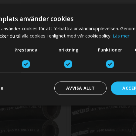
plats använder cookies
använder cookies för att förbättra användarupplevelsen. Genom 
er du till alla cookies i enlighet med vår cookiepolicy.
Läs mer
We think you are in USA, do you want to switch store?
Prestanda
Inriktning
Funktioner
SWITCH STO
ER
AVVISA ALLT
ACCE