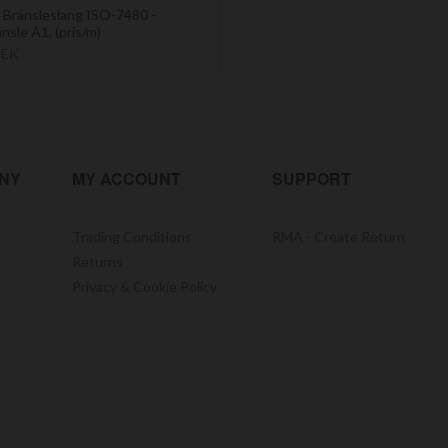
Bränsleslang ISO-7480 -
nsle A1, (pris/m)
SEK
NY
MY ACCOUNT
SUPPORT
Trading Conditions
RMA - Create Return
Returns
Privacy & Cookie Policy