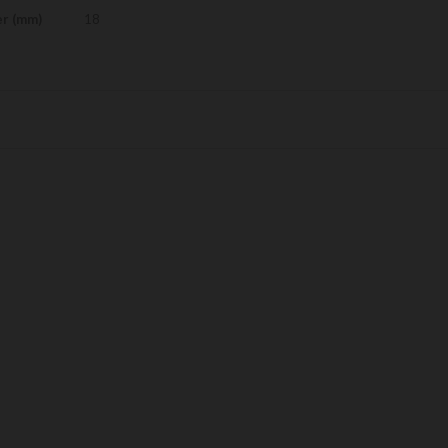
er (mm)
18