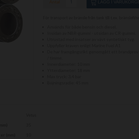
Antal
LÄGG I VARUKORG
För transport av bränsle från tank till t.ex. bränslefilt
Används för både bensin och diesel.
Insidan av NBR-gummi - utsidan av CR-gummi.
Utrustad med insatser av vävt syntetiskt tyg.
Uppfyller kraven enligt Marine Fuel A1
De har framgångsrikt genomgått ett brandprov i 
/ timme.
Innerdiameter: 10 mm
Ytterdiameter: 18 mm
Max tryck: 3,4 bar
Böjningsradie: 45 mm
Vetus
(mm)
35
ter (mm)
10