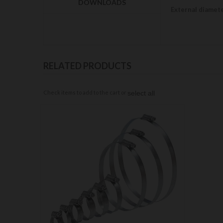
DOWNLOADS
External diamet
RELATED PRODUCTS
Check items to add to the cart or
select all