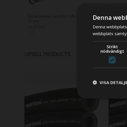
Denna webb
Slangklämma i rostfritt stål, AISI 316,12-
22 mm
Denna webbplats 
29,40 SEK
webbplats samtyck
Strikt
nödvändigt
UPSELL PRODUCTS
VISA DETALJ