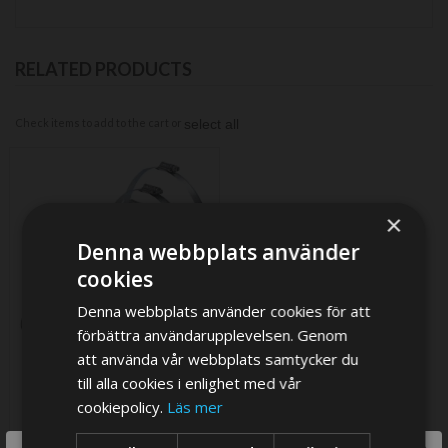
RELATED PRODUCTS
Check items to add to the cart or
select all
×
Denna webbplats använder
cookies
Denna webbplats använder cookies för att
förbättra användarupplevelsen. Genom
att använda vår webbplats samtycker du
Slangklämma i rostfritt stål,
till alla cookies i enlighet med vår
AISI 316,16-27 mm
cookiepolicy.
Läs mer
36,75 SEK