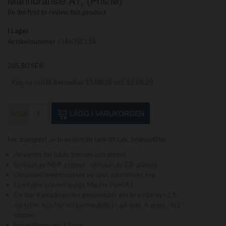
Marinbränsle A1, (pris/m)
av
Be the first to review this product
bildgalleriet
I Lager
Artikelnummer
FUHOSE13A
205,80 SEK
Köp nu och få det mellan 11.08.26 och 13.08.26
Antal
LÄGG I VARUKORGEN
För transport av bränsle från tank till t.ex. bränslefilter
Används för både bensin och diesel.
Insidan av NBR-gummi - utsidan av CR-gummi.
Utrustad med insatser av vävt syntetiskt tyg.
Uppfyller kraven enligt Marine Fuel A1
De har framgångsrikt genomgått ett brandprov i 2,5
minuter. och har en permeabilitet på max. 4 gram / m2 /
timme.
Innerdiameter: 13 mm