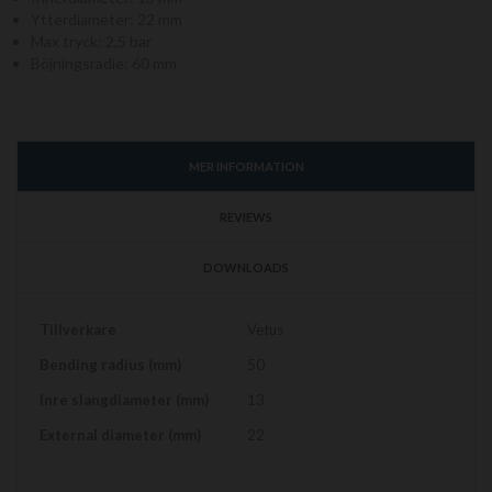
Ytterdiameter: 22 mm
Max tryck: 2,5 bar
Böjningsradie: 60 mm
MER INFORMATION
REVIEWS
DOWNLOADS
Mer
Tillverkare
Vetus
information
Bending radius (mm)
50
Inre slangdiameter (mm)
13
External diameter (mm)
22