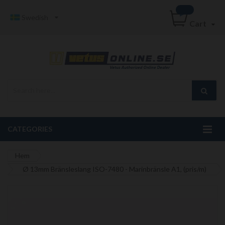
Swedish
Cart
CATEGORIES
Hem
Ø 13mm Bränsleslang ISO-7480 - Marinbränsle A1, (pris/m)
Hoppa
till
slutet
av