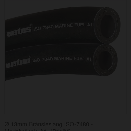
bildgalleriet
Hoppa
Ø 13mm Bränsleslang ISO-7480 -
till
början