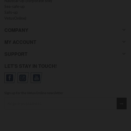
Nautical-Up (corporate site)
Sea-safe-up
Sails-up
VetusOnline)
COMPANY
MY ACCOUNT
SUPPORT
LET'S STAY IN TOUCH!
Sign up for the VetusOnline newsletter
Sign up for our newsletter