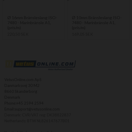
Ø 16mm Bränsleslang ISO-
Ø 10mm Bränsleslang ISO-
7480 - Marinbränsle A1,
7480 - Marinbränsle A1,
(pris/m)
(pris/m)
220,50 SEK
169,05 SEK
VetusOnline.com ApS
Danmarksvej 30 M2
8660 Skanderborg
Denmark
Phone:
+45 2594 2594
Email:
support@vetusonline.com
Denmark: CVR/VAT reg: DK38822837
Netherlands: BTW NL826147677B01